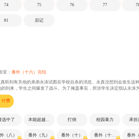
74
75
76
77
7
81
后记
新至：
番外（十六）完结
”永真听到有关他的弟弟永洙试图在学校自杀的消息。永真没想到会发生这
他的到来，学生之间爆发了战斗。为了掩盖事实，所涉学生决定指认永洙
付费
被选中了
本能超越理想
打倒
校园暴力
承担
外（八）
番外（九）
番外（十）
番外（十一）