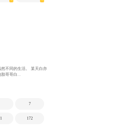
然不同的生活。 某天白亦
哥哥白...
7
1
172