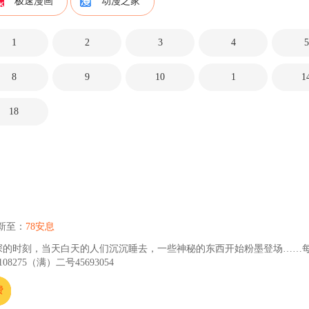
极速漫画
动漫之家
1
2
3
4
5
8
9
10
1
1
18
新至：
78安息
深的时刻，当天白天的人们沉沉睡去，一些神秘的东西开始粉墨登场……
8275（满）二号45693054
费