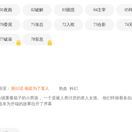
01夜跑
02破解
03困惑
04主宰
05
70委屈
71张总
72入棺
73合影
74
77破庙
78安息
新至：
第02话 倘若为了某人
热血
科幻
象级重量箱子的小男孩， 一个是被人类讨厌的兽人女孩。 他们怀揣着各
追杀为开端的故事拉开了序幕