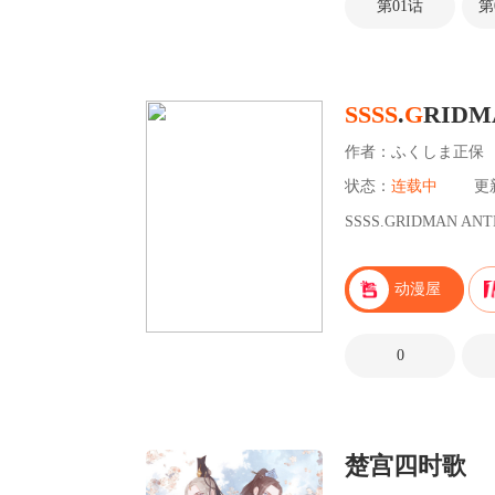
第01话
S
S
S
S
.
G
RIDM
作者：
ふくしま正保
状态：
连载中
更
SSSS.GRIDMAN 
动漫屋
0
楚宫四时歌