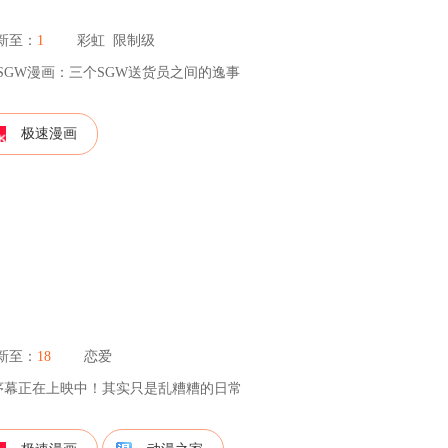
新至：
1
彩虹
限制级
xSGW漫画：三个SGW送货员之间的逸事
极速漫画
新至：
18
恋爱
序幕正在上映中！其实只是乱糟糟的日常