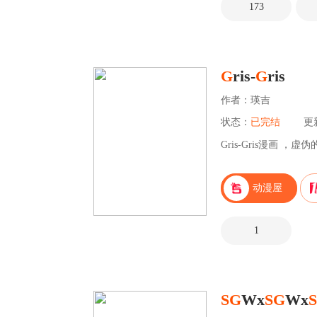
173
G
ris-
G
ris
作者：
瑛吉
状态：
已完结
更
Gris-Gris漫画
动漫屋
1
S
G
Wx
S
G
Wx
S