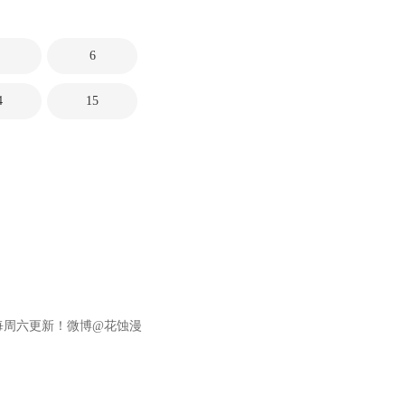
6
4
15
每周六更新！微博@花蚀漫